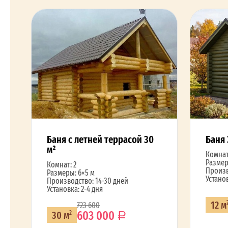
Баня с летней террасой 30
Баня 
м²
Комнат
Размер
Комнат: 2
Произв
Размеры: 6×5 м
Установ
Производство: 14-30 дней
Установка: 2-4 дня
12 м
723 600
603 000
30 м
2