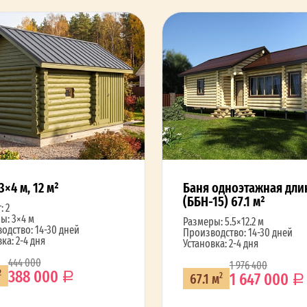
3×4 м, 12 м²
Баня одноэтажная дли
(ББН-15) 67.1 м²
: 2
ы: 3×4 м
Размеры: 5.5×12.2 м
одство: 14-30 дней
Производство: 14-30 дней
ка: 2-4 дня
Установка: 2-4 дня
444 000
1 976 400
388 000
2
1 647 000
67.1 м
2