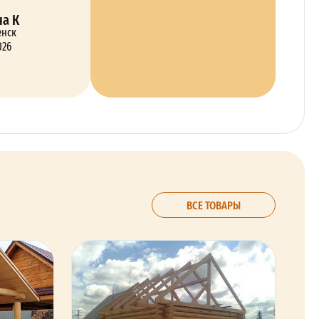
а К
енск
026
ВСЕ ТОВАРЫ