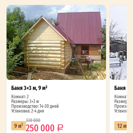
Баня 3×3 м, 9 м²
Баня 3×4
Комнат: 2
Комнат: 2
Размеры: 3×3 м
Размеры: 
Производство: 14-30 дней
Производс
Установка: 2-4 дня
Установка:
330 000
2
250 000
9 м
12 м
2
2