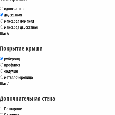
односкатная
двускатная
мансарда ломаная
мансарда двускатная
Шаг 6
Покрытие крыши
рубероид
профлист
ондулин
металлочерепица
Шаг 7
Дополнительная стена
По ширине