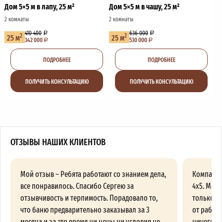
Дом 5×5 м в лапу, 25 м²
Дом 5×5 м в чашу, 25 м²
2 комнаты
2 комнаты
410 400
636 000
2
2
25 м
25 м
342 000
530 000
ПОДРОБНЕЕ
ПОДРОБНЕЕ
ПОЛУЧИТЬ КОНСУЛЬТАЦИЮ
ПОЛУЧИТЬ КОНСУЛЬТАЦИЮ
ОТЗЫВЫ НАШИХ КЛИЕНТОВ
Мой отзыв – Ребята работают со знанием дела,
Компания
все понравилось. Спасибо Сергею за
4х5. Меня
отзывчивость и терпимость. Порадовало то,
только п
что баню предварительно заказывал за 3
от работы
месяца и за это время ни цены ни условия не
ничего пр