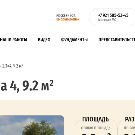
+7 921 585-53-45
Москва и обл.
Выбрать регион
Москва и МО
НАШИ РАБОТЫ
ВИДЕО
ФУНДАМЕНТЫ
ПРЕДСТАВИТЕЛЬСТ
2.3×4, 9.2 м²
 4, 9.2 м²
ПЛОЩАДЬ
РА
oбщая площадь
по вн