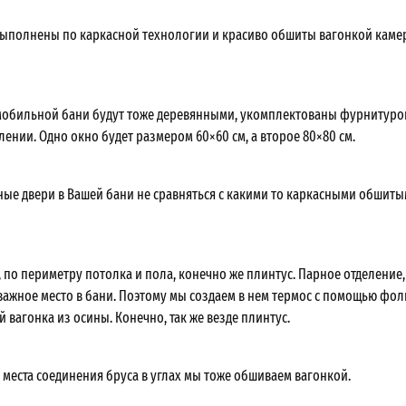
ыполнены по каркасной технологии и красиво обшиты вагонкой каме
мобильной бани будут тоже деревянными, укомплектованы фурнитурой
ении. Одно окно будет размером 60×60 см, а второе 80×80 см.
ые двери в Вашей бани не сравняться с какими то каркасными обшит
, по периметру потолка и пола, конечно же плинтус. Парное отделение
важное место в бани. Поэтому мы создаем в нем термос с помощью фол
 вагонка из осины. Конечно, так же везде плинтус.
 места соединения бруса в углах мы тоже обшиваем вагонкой.