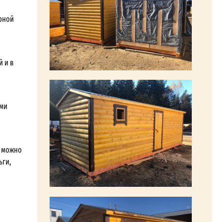
рной
 и в
ыми
, можно
ьги,