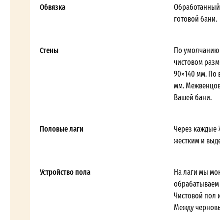
Обвязка
Обработанный 
готовой бани.
Стены
По умолчанию 
чистовом разм
90×140 мм. По
мм. Межвенцов
Вашей бани.
Половые лаги
Через каждые 
жестким и выд
Устройство пола
На лаги мы мо
обрабатываем 
Чистовой пол и
Между черновы