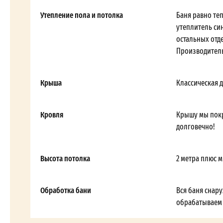
Утепление пола и потолка
Баня равно те
утеплитель си
остальных отд
Производитель
Крыша
Классическая д
Кровля
Крышу мы пок
долговечно!
Высота потолка
2 метра плюс 
Обработка бани
Вся баня снар
обрабатываем о