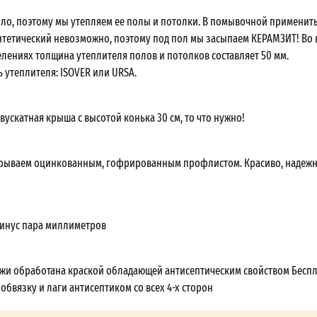
пло, поэтому мы утепляем ее полы и потолки. В помывочной применит
нтетический невозможно, поэтому под пол мы засыпаем КЕРАМЗИТ! Во 
елениях толщина утеплителя полов и потолков составляет 50 мм.
 утеплителя: ISOVER или URSA.
вускатная крыша с высотой конька 30 см, то что нужно!
рываем оцинкованным, гофрированным профлистом. Красиво, надежн
минус пара миллиметров
ужи обработана краской обладающей антисептическим свойством Бесп
бвязку и лаги антисептиком со всех 4-х сторон