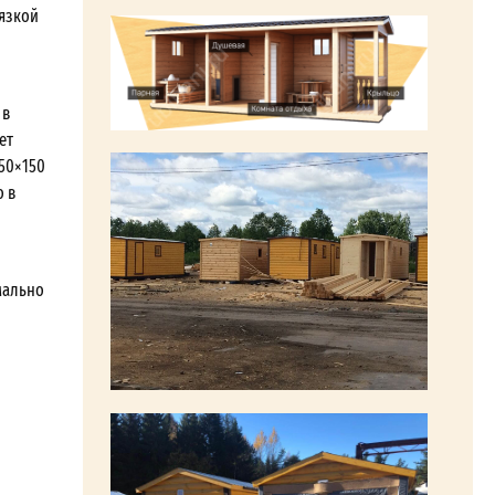
вязкой
 в
ет
50×150
о в
мально