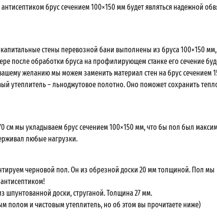
антисептиком брус сечением 100×150 мм будет являться надежной об
капитальные стены перевозной бани выполнены из бруса 100×150 мм,
ере после обработки бруса на профилирующем станке его сечение буд
 вашему желанию мы можем заменить материал стен на брус сечением 1
ый утеплитель – льноджутовое полотно. Оно поможет сохранить тепл
70 см мы укладываем брус сечением 100×150 мм, что бы пол был макси
ерживал любые нагрузки.
нтируем черновой пол. Он из обрезной доски 20 мм толщиной. Пол мы
антисептиком!
з шпунтованной доски, струганой. Толщина 27 мм.
м полом и чистовым утеплитель, но об этом вы прочитаете ниже)