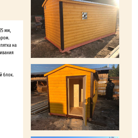
25 мм,
аром.
ипятка на
ривания
й блок.