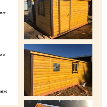
ь
всех
о и
латно