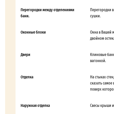
Перегородки между отделениями
Перегородки в
бани.
сушки.
Оконные блоки
Окна в Вашей 
двойном остекл
Двери
Клиновые банн
вагонкой.
Отделка
На стыках стен
сказать самое 
поверх которой
Наружная отделка
Свесы крыши и