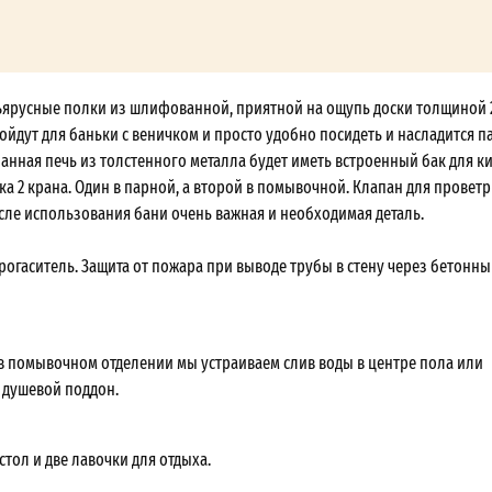
ъярусные полки из шлифованной, приятной на ощупь доски толщиной 
ойдут для баньки с веничком и просто удобно посидеть и насладится п
анная печь из толстенного металла будет иметь встроенный бак для к
ака 2 крана. Один в парной, а второй в помывочной. Клапан для провет
ле использования бани очень важная и необходимая деталь.
рогаситель. Защита от пожара при выводе трубы в стену через бетонны
в помывочном отделении мы устраиваем слив воды в центре пола или
 душевой поддон.
тол и две лавочки для отдыха.