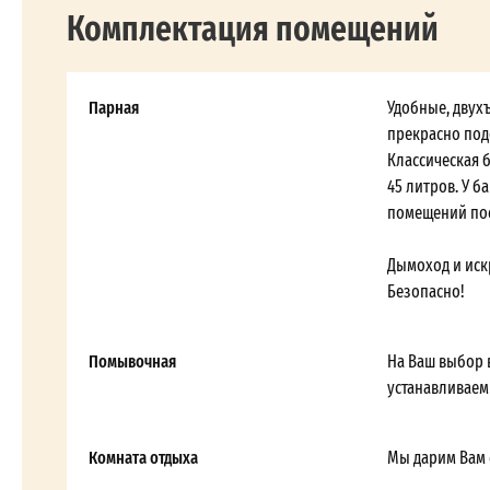
Комплектация помещений
Парная
Удобные, двух
прекрасно под
Классическая б
45 литров. У б
помещений пос
Дымоход и иск
Безопасно!
Помывочная
На Ваш выбор 
устанавливаем
Комната отдыха
Мы дарим Вам с