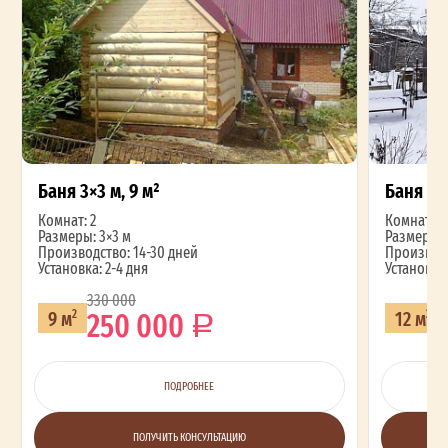
Баня 3×3 м, 9 м²
Баня 3×4
Комнат: 2
Комнат: 2
Размеры: 3×3 м
Размеры: 
Производство: 14-30 дней
Производс
Установка: 2-4 дня
Установка:
330 000
2
250 000
9 м
12 м
2
2
ПОДРОБНЕЕ
ПОЛУЧИТЬ КОНСУЛЬТАЦИЮ