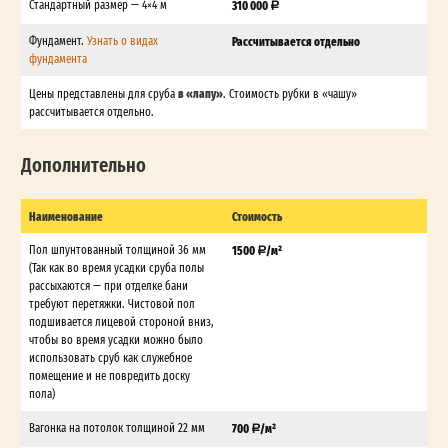
Стандартный размер — 4×4 м
310 000
Фундамент.
Узнать о видах
Рассчитывается отдельно
фундамента
в «лапу»
Цены представлены для сруба
. Стоимость рубки в «чашу»
рассчитывается отдельно.
Дополнительно
Наименование
Стоимость
Пол шпунтованный толщиной 36 мм
1500
/м²
(Так как во время усадки сруба полы
рассыхаются — при отделке бани
требуют перетяжки. Чистовой пол
подшивается лицевой стороной вниз,
чтобы во время усадки можно было
использовать сруб как служебное
помещение и не повредить доску
пола)
Вагонка на потолок толщиной 22 мм
700
/м²