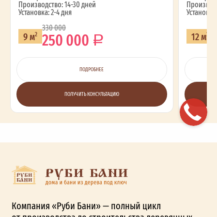
Производство: 14-30 дней
Производс
Установка: 2-4 дня
Установка:
330 000
2
250 000
9 м
12 м
2
2
ПОДРОБНЕЕ
ПОЛУЧИТЬ КОНСУЛЬТАЦИЮ
Компания «Руби Бани» — полный цикл