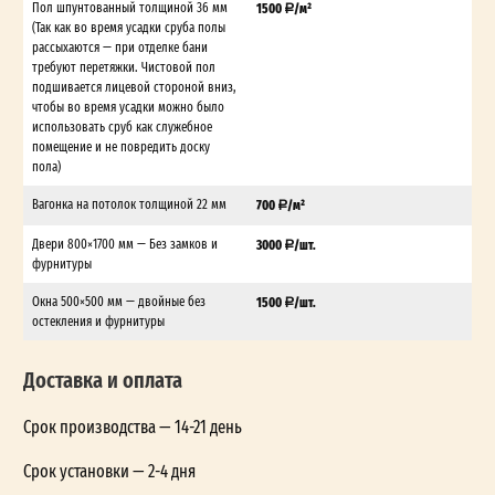
Пол шпунтованный толщиной 36 мм
1500
/м²
(Так как во время усадки сруба полы
рассыхаются — при отделке бани
требуют перетяжки. Чистовой пол
подшивается лицевой стороной вниз,
чтобы во время усадки можно было
использовать сруб как служебное
помещение и не повредить доску
пола)
Вагонка на потолок толщиной 22 мм
700
/м²
Двери 800×1700 мм — Без замков и
3000
/шт.
фурнитуры
Окна 500×500 мм — двойные без
1500
/шт.
остекления и фурнитуры
Доставка и оплата
Срок производства — 14-21 день
Срок установки — 2-4 дня