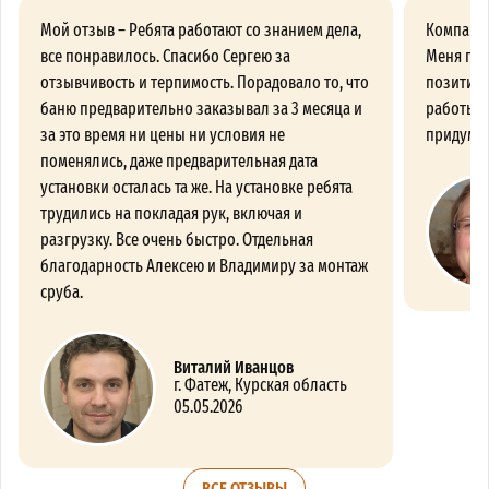
Мой отзыв – Ребята работают со знанием дела,
Компания
все понравилось. Спасибо Сергею за
Меня про
отзывчивость и терпимость. Порадовало то, что
позитивн
баню предварительно заказывал за 3 месяца и
работы с
за это время ни цены ни условия не
придумат
поменялись, даже предварительная дата
установки осталась та же. На установке ребята
трудились на покладая рук, включая и
разгрузку. Все очень быстро. Отдельная
благодарность Алексею и Владимиру за монтаж
сруба.
Виталий Иванцов
г. Фатеж, Курская область
05.05.2026
ВСЕ ОТЗЫВЫ