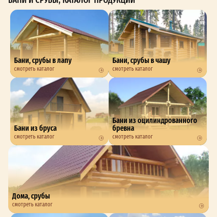
Бани, срубы в лапу
Бани, срубы в чашу
смотреть каталог
смотреть каталог
Бани из оцилиндрованного
Бани из бруса
бревна
смотреть каталог
смотреть каталог
Дома, срубы
смотреть каталог