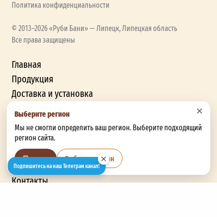
Политика конфиденциальности
© 2013–2026 «Руби Бани» — Липецк, Липецкая область
Все права защищены
Главная
Продукция
Доставка и установка
Наши работы
×
Выберите регион
Видео
Мы не смогли определить ваш регион. Выберите подходящий
Технологии
регион сайта.
Представительства
Выбрать регион
Позже
Отзывы
Подпишитесь на наш Телеграм канал!
Контакты
ГЛАВНАЯ
ПРОДУКЦИЯ
+7 921 585-53-45