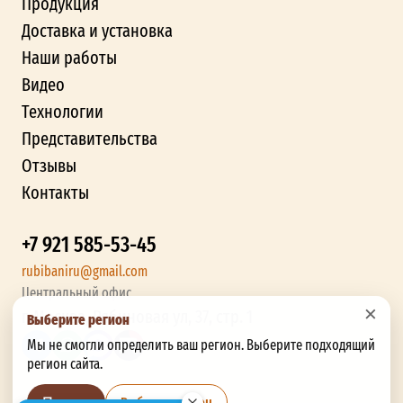
Продукция
Доставка и установка
Наши работы
Видео
Технологии
Представительства
Отзывы
Контакты
+7 921 585-53-45
rubibaniru@gmail.com
Центральный офис
×
г. Москва, Рябиновая ул, 37, стр. 1
Выберите регион
Мы не смогли определить ваш регион. Выберите подходящий
регион сайта.
Выбрать регион
Позже