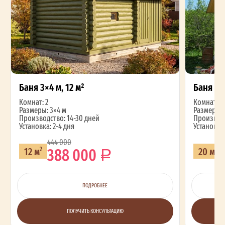
Баня 3×4 м, 12 м²
Баня 4×
Комнат: 2
Комнат: 2
Размеры: 3×4 м
Размеры: 
Производство: 14-30 дней
Производс
Установка: 2-4 дня
Установка:
444 000
388 000
12 м
20 м
2
2
ПОДРОБНЕЕ
ПОЛУЧИТЬ КОНСУЛЬТАЦИЮ