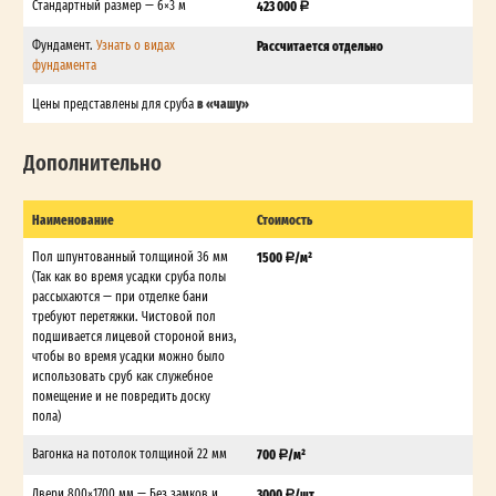
Стандартный размер — 6×3 м
423 000
Фундамент.
Узнать о видах
Рассчитается отдельно
фундамента
в «чашу»
Цены представлены для сруба
Дополнительно
Наименование
Стоимость
Пол шпунтованный толщиной 36 мм
1500
/м²
(Так как во время усадки сруба полы
рассыхаются — при отделке бани
требуют перетяжки. Чистовой пол
подшивается лицевой стороной вниз,
чтобы во время усадки можно было
использовать сруб как служебное
помещение и не повредить доску
пола)
Вагонка на потолок толщиной 22 мм
700
/м²
Двери 800×1700 мм — Без замков и
3000
/шт.