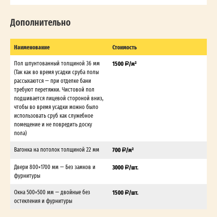
Дополнительно
Наименование
Стоимость
Пол шпунтованный толщиной 36 мм
1500
/м²
(Так как во время усадки сруба полы
рассыхаются — при отделке бани
требуют перетяжки. Чистовой пол
подшивается лицевой стороной вниз,
чтобы во время усадки можно было
использовать сруб как служебное
помещение и не повредить доску
пола)
Вагонка на потолок толщиной 22 мм
700
/м²
Двери 800×1700 мм — Без замков и
3000
/шт.
фурнитуры
Окна 500×500 мм — двойные без
1500
/шт.
остекления и фурнитуры