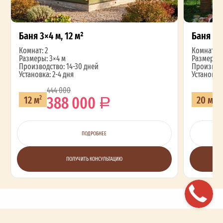
Баня 3×4 м, 12 м²
Баня 4×
Комнат: 2
Комнат: 2
Размеры: 3×4 м
Размеры: 
Производство: 14-30 дней
Производс
Установка: 2-4 дня
Установка:
444 000
388 000
12 м
20 м
2
2
ПОДРОБНЕЕ
ПОЛУЧИТЬ КОНСУЛЬТАЦИЮ