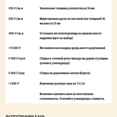
+150
/кв.м
Увеличение толщины утеплителя на 50 мм
+250
/кв.м
Шпунтованная доска на чистовой пол толщиной 36
мм вместо 27 мм
+850
/кв.м
Установка металлочерепицы на кровлю вместо
ондулина (цвет на выбор)
+ 10 000
Металлическая входная дверь вместо деревянной
+7 000
/угол
Сборка в «теплый угол» (иногда мы дарим эту опцию,
уточните у менеджера)
+2 000
/ряд
Сборка на деревянные нагеля (береза)
+ 3 000
Изменение размера окна на 1×1.2 м
Возможно заменить окна на пластиковые
стеклопакеты. Уточняйте у менеджера стоимость.
ФОТОГРАФИИ БАНЬ