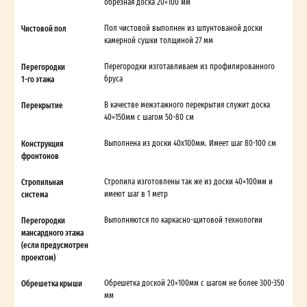
обрезная доска 20×100 мм
Чистовой пол
Пол чистовой выполнен из шпунтованой доски
камерной сушки толщиной 27 мм
Перегородки
Перегородки изготавливаем из профилированного
1-го этажа
бруса
Перекрытие
В качестве межэтажного перекрытия служит доска
40×150мм с шагом 50-80 см
Конструкция
Выполнена из доски 40х100мм. Имеет шаг 80-100 см
фронтонов
Стропильная
Стропила изготовлены так же из доски 40×100мм и
система
имеют шаг в 1 метр
Перегородки
Выполняются по каркасно-щитовой технологии
мансардного этажа
(если предусмотрен
проектом)
Обрешетка крыши
Обрешетка доской 20×100мм с шагом не более 300-350
мм