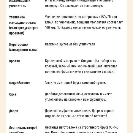
Межвенцовый
В пазах между венцами укладываем утеплитель —
утеплитель
льноджут. Он защищает от теплопотерь.
Утепление
Утепление производится материалами ISOVER или
мансардного этажа
KNAUF по умолчанию, толщина утеплителя составляет
(если предусмотрен
100 мм. По Вашему желанию мы можем ее увеличить.
проектом)
Перегородки
Каркасно-щитовые без утеплителя
Мансардного этажа
Кровля
Кровельный материал — Ондулин. На выбор есть
красный, зеленый или коричневый цвет. Материал
волнистой формы и очень симпатично выглядит.
Поднебесники
Зашиты имитацией бруса камерной сушки.
Окна
Двойные деревянные окна, остеклены и имеют
уплотнитель на створке и всю фурнитуру.
Двери
Деревянные, филенчатые двери. Дверь в парное
отделение из осины с стеклянной вставкой.
Лестница на второй
Лестница изготовлена из строганного бруса 90×140
этаж (Если
мм. Имеет фигурный поручень из дерева. Точеные