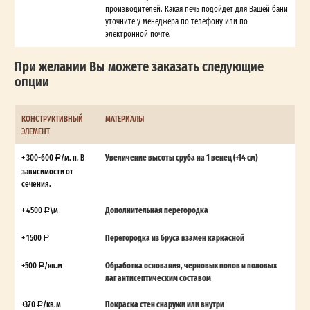
производителей. Какая печь подойдет для Вашей бани
уточните у менеджера по телефону или по
электронной почте.
При желании Вы можете заказать следующие
опции
КОНСТРУКТИВНЫЙ
МАТЕРИАЛЫ
ЭЛЕМЕНТ
+ 300-600
/м. п. В
Увеличение высоты сруба на 1 венец (+14 см)
зависимости от
сечения.
+ 4500
\м
Дополнительная перегородка
+ 1500
Перегородка из бруса взамен каркасной
+500
/кв.м
Обработка основания, черновых полов и половых
лаг антисептическим составом
+370
/кв.м
Покраска стен снаружи или внутри