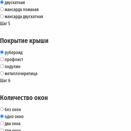
двускатная
мансарда ломаная
мансарда двускатная
Шаг 5
Покрытие крыши
рубероид
профлист
ондулин
металлочерепица
Шаг 6
Количество окон
без окон
одно окно
два окна
три окна