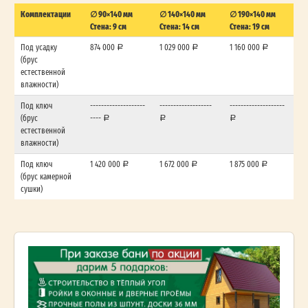
Комплектации
∅ 90×140 мм
∅ 140×140 мм
∅ 190×140 мм
Стена: 9 см
Стена: 14 см
Стена: 19 см
Под усадку
874 000
1 029 000
1 160 000
(брус
естественной
влажности)
Под ключ
--------------------
-------------------
--------------------
(брус
----
естественной
влажности)
Под ключ
1 420 000
1 672 000
1 875 000
(брус камерной
сушки)