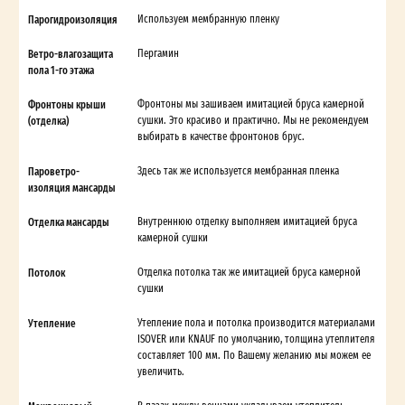
Парогидроизоляция
Используем мембранную пленку
Ветро-влагозащита
Пергамин
пола 1-го этажа
Фронтоны крыши
Фронтоны мы зашиваем имитацией бруса камерной
(отделка)
сушки. Это красиво и практично. Мы не рекомендуем
выбирать в качестве фронтонов брус.
Пароветро-
Здесь так же используется мембранная пленка
изоляция мансарды
Отделка мансарды
Внутреннюю отделку выполняем имитацией бруса
камерной сушки
Потолок
Отделка потолка так же имитацией бруса камерной
сушки
Утепление
Утепление пола и потолка производится материалами
ISOVER или KNAUF по умолчанию, толщина утеплителя
составляет 100 мм. По Вашему желанию мы можем ее
увеличить.