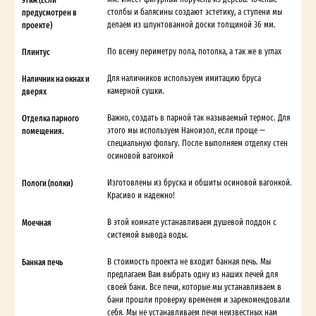
предусмотрен в
столбы и балясины создают эстетику, а ступени мы
проекте)
делаем из шпунтованной доски толщиной 36 мм.
Плинтус
По всему периметру пола, потолка, а так же в углах
Наличник на окнах и
Для наличников используем имитацию бруса
дверях
камерной сушки.
Отделка парного
Важно, создать в парной так называемый термос. Для
помещения.
этого мы используем Наноизол, если проще —
специальную фольгу. После выполняем отделку стен
осиновой вагонкой
Пологи (полки)
Изготовлены из бруска и обшиты осиновой вагонкой.
Красиво и надежно!
Моечная
В этой комнате устанавливаем душевой поддон с
системой вывода воды.
Банная печь
В стоимость проекта не входит банная печь. Мы
предлагаем Вам выбрать одну из наших печей для
своей бани. Все печи, которые мы устанавливаем в
бани прошли проверку временем и зарекомендовали
себя. Мы не устанавливаем печи неизвестных нам