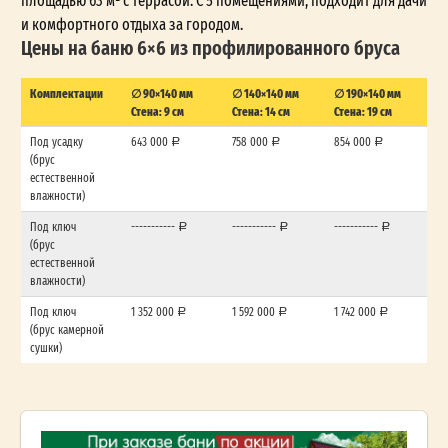
и комфортного отдыха за городом.
Цены на баню 6×6 из профилированного бруса
Комплектации
∅ 90×140 мм
∅ 140×140 мм
∅ 190×140 мм
Стена: 9 см
Стена: 14 см
Стена: 19 см
Под усадку
643 000
758 000
854 000
(брус
естественной
влажности)
Под ключ
-----------
-----------
-----------
(брус
естественной
влажности)
Под ключ
1 352 000
1 592 000
1 742 000
(брус камерной
сушки)