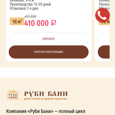
Размеры: 3×6 м
Размеры: 
Производство: 14-30 дней
Производс
Установка: 2-4 дня
Установка:
492 000
410 000
18 м
16 м
2
2
ПОДРОБНЕЕ
ПОЛУЧИТЬ КОНСУЛЬТАЦИЮ
Компания «Руби Бани» — полный цикл