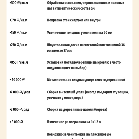
+500
/кв.м
Обработка основания, черновых полов и половых
лаг антисептическим составом
+370
/кв.м
Покраска стен снаружи или внутри
+150
/кв.м
Увеличение толщины утеплителя на 50 мм
+250
/кв.м
Шпунтованная доска на чистовой пол толщиной 36
мм вместо 27 мм
+850
/кв.м
Установка металлочерепицы на кровлю вместо
ондулина (цвет на выбор)
+ 10 000
Металлическая входная дверь вместо деревянной
+7 000
/угол
Сборка в «теплый угол» (иногда мы дарим эту опцию,
уточните у менеджера)
+2 000
/ряд
Сборка на деревянные нагеля (береза)
+ 3 000
Изменение размера окна на 1×1.2 м
Возможно заменить окна на пластиковые