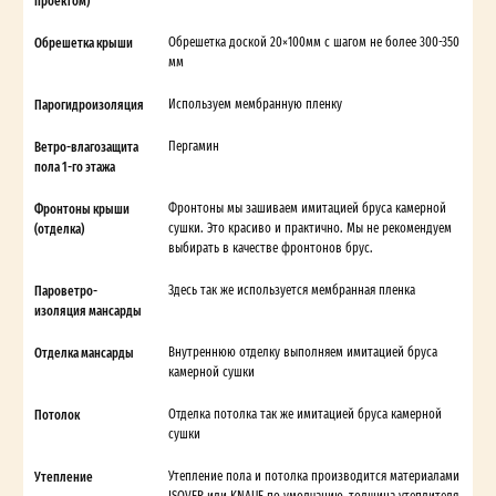
Обрешетка крыши
Обрешетка доской 20×100мм с шагом не более 300-350
мм
Парогидроизоляция
Используем мембранную пленку
Ветро-влагозащита
Пергамин
пола 1-го этажа
Фронтоны крыши
Фронтоны мы зашиваем имитацией бруса камерной
(отделка)
сушки. Это красиво и практично. Мы не рекомендуем
выбирать в качестве фронтонов брус.
Пароветро-
Здесь так же используется мембранная пленка
изоляция мансарды
Отделка мансарды
Внутреннюю отделку выполняем имитацией бруса
камерной сушки
Потолок
Отделка потолка так же имитацией бруса камерной
сушки
Утепление
Утепление пола и потолка производится материалами
ISOVER или KNAUF по умолчанию, толщина утеплителя