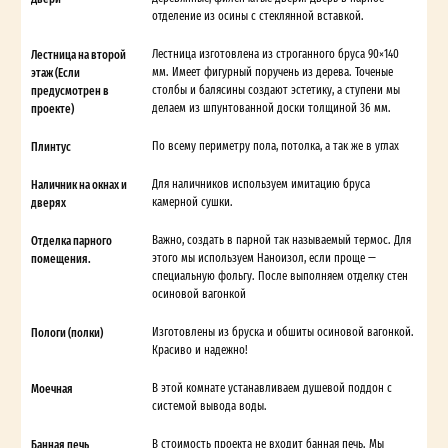
отделение из осины с стеклянной вставкой.
Лестница на второй
Лестница изготовлена из строганного бруса 90×140
этаж (Если
мм. Имеет фигурный поручень из дерева. Точеные
предусмотрен в
столбы и балясины создают эстетику, а ступени мы
проекте)
делаем из шпунтованной доски толщиной 36 мм.
Плинтус
По всему периметру пола, потолка, а так же в углах
Наличник на окнах и
Для наличников используем имитацию бруса
дверях
камерной сушки.
Отделка парного
Важно, создать в парной так называемый термос. Для
помещения.
этого мы используем Наноизол, если проще —
специальную фольгу. После выполняем отделку стен
осиновой вагонкой
Пологи (полки)
Изготовлены из бруска и обшиты осиновой вагонкой.
Красиво и надежно!
Моечная
В этой комнате устанавливаем душевой поддон с
системой вывода воды.
Банная печь
В стоимость проекта не входит банная печь. Мы