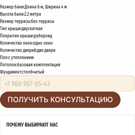
Размер бани:
Длина 6 м, Ширина 4 м
Высота бани:
2.2 метра
Размер террасы:
без террасы
Тип крыши:
двускатная
Покрытие крыши:
рубероид
Количество окон:
одно окно
Количество дверей:
две двери
Пол:
с утеплением
Потолок:
базовая комплектация
Фундамент:
столбчатый
ПОЛУЧИТЬ КОНСУЛЬТАЦИЮ
ПОЧЕМУ ВЫБИРАЮТ НАС