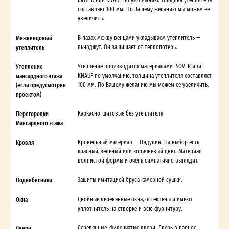
составляет 100 мм. По Вашему желанию мы можем ее
увеличить.
Межвенцовый
В пазах между венцами укладываем утеплитель —
утеплитель
льноджут. Он защищает от теплопотерь.
Утепление
Утепление производится материалами ISOVER или
мансардного этажа
KNAUF по умолчанию, толщина утеплителя составляет
(если предусмотрен
100 мм. По Вашему желанию мы можем ее увеличить.
проектом)
Перегородки
Каркасно-щитовые без утеплителя
Мансардного этажа
Кровля
Кровельный материал — Ондулин. На выбор есть
красный, зеленый или коричневый цвет. Материал
волнистой формы и очень симпатично выглядит.
Поднебесники
Зашиты имитацией бруса камерной сушки.
Окна
Двойные деревянные окна, остеклены и имеют
уплотнитель на створке и всю фурнитуру.
Двери
Деревянные, филенчатые двери. Дверь в парное