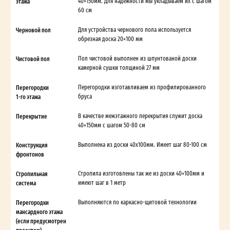
этажа
40×150мм. Для надежности мы укладываем их с шагом
60 см
Черновой пол
Для устройства чернового пола используется
обрезная доска 20×100 мм
Чистовой пол
Пол чистовой выполнен из шпунтованой доски
камерной сушки толщиной 27 мм
Перегородки
Перегородки изготавливаем из профилированного
1-го этажа
бруса
Перекрытие
В качестве межэтажного перекрытия служит доска
40×150мм с шагом 50-80 см
Конструкция
Выполнена из доски 40х100мм. Имеет шаг 80-100 см
фронтонов
Стропильная
Стропила изготовлены так же из доски 40×100мм и
система
имеют шаг в 1 метр
Перегородки
Выполняются по каркасно-щитовой технологии
мансардного этажа
(если предусмотрен
проектом)