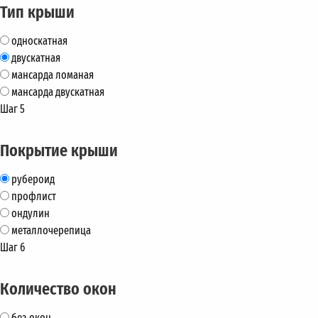
Тип крыши
односкатная
двускатная
мансарда ломаная
мансарда двускатная
Шаг 5
Покрытие крыши
рубероид
профлист
ондулин
металлочерепица
Шаг 6
Количество окон
без окон