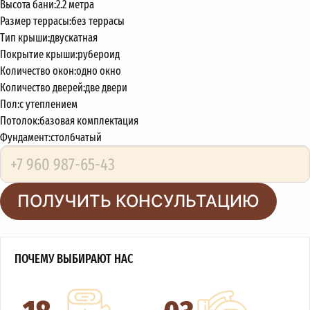
Высота бани:
2.2 метра
Размер террасы:
без террасы
Тип крыши:
двускатная
Покрытие крыши:
рубероид
Количество окон:
одно окно
Количество дверей:
две двери
Пол:
с утеплением
Потолок:
базовая комплектация
Фундамент:
столбчатый
ПОЛУЧИТЬ КОНСУЛЬТАЦИЮ
ПОЧЕМУ ВЫБИРАЮТ НАС
18
03