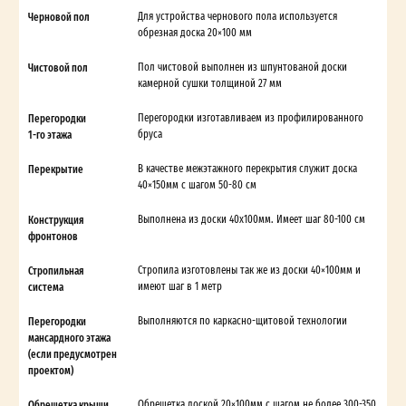
Черновой пол
Для устройства чернового пола используется
обрезная доска 20×100 мм
Чистовой пол
Пол чистовой выполнен из шпунтованой доски
камерной сушки толщиной 27 мм
Перегородки
Перегородки изготавливаем из профилированного
1-го этажа
бруса
Перекрытие
В качестве межэтажного перекрытия служит доска
40×150мм с шагом 50-80 см
Конструкция
Выполнена из доски 40х100мм. Имеет шаг 80-100 см
фронтонов
Стропильная
Стропила изготовлены так же из доски 40×100мм и
система
имеют шаг в 1 метр
Перегородки
Выполняются по каркасно-щитовой технологии
мансардного этажа
(если предусмотрен
проектом)
Обрешетка крыши
Обрешетка доской 20×100мм с шагом не более 300-350