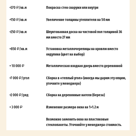
+370
/кв.м
Покраска стен снаружи или внутри
+150
/кв.м
Увеличение толщины утеплителя на 50 мм
+250
/кв.м
Шпунтованная доска на чистовой пол толщиной 36
мм вместо 27 мм
+850
/кв.м
Установка металлочерепицы на кровлю вместо
ондулина (цвет на выбор)
+ 10 000
Металлическая входная дверь вместо деревянной
+7 000
/угол
Сборка в «теплый угол» (иногда мы дарим эту опцию,
уточните у менеджера)
+2 000
/ряд
Сборка на деревянные нагеля (береза)
+ 3 000
Изменение размера окна на 1×1.2 м
Возможно заменить окна на пластиковые
стеклопакеты. Уточняйте у менеджера стоимость.