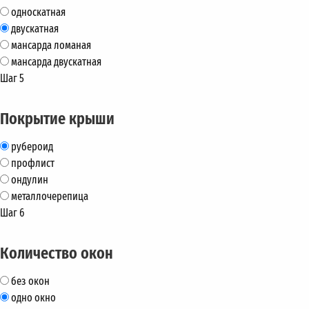
односкатная
двускатная
мансарда ломаная
мансарда двускатная
Шаг 5
Покрытие крыши
рубероид
профлист
ондулин
металлочерепица
Шаг 6
Количество окон
без окон
одно окно