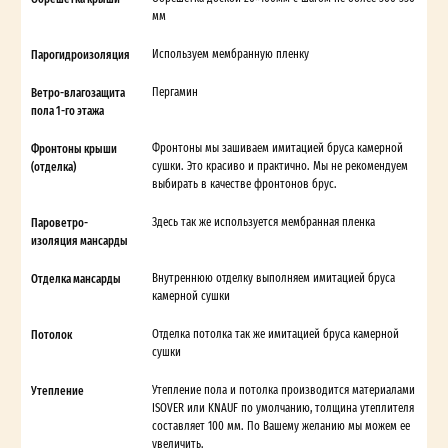
мм
Парогидроизоляция
Используем мембранную пленку
Ветро-влагозащита
Пергамин
пола 1-го этажа
Фронтоны крыши
Фронтоны мы зашиваем имитацией бруса камерной
(отделка)
сушки. Это красиво и практично. Мы не рекомендуем
выбирать в качестве фронтонов брус.
Пароветро-
Здесь так же используется мембранная пленка
изоляция мансарды
Отделка мансарды
Внутреннюю отделку выполняем имитацией бруса
камерной сушки
Потолок
Отделка потолка так же имитацией бруса камерной
сушки
Утепление
Утепление пола и потолка производится материалами
ISOVER или KNAUF по умолчанию, толщина утеплителя
составляет 100 мм. По Вашему желанию мы можем ее
увеличить.