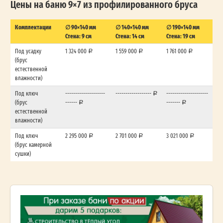
Цены на баню 9×7 из профилированного бруса
Комплектации
∅ 90×140 мм
∅ 140×140 мм
∅ 190×140 мм
Стена: 9 см
Стена: 14 см
Стена: 19 см
Под усадку
1 324 000
1 559 000
1 761 000
(брус
естественной
влажности)
Под ключ
--------------------
------------------
---------------------
(брус
------
-------
естественной
влажности)
Под ключ
2 295 000
2 701 000
3 021 000
(брус камерной
сушки)