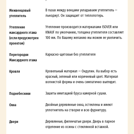
Межвенцовый
В пазах между венцами укладываем утеплитель —
утеплитель
льноджут. Он защищает от теплопотерь.
Утепление
Утепление производится материалами ISOVER или
мансардного этажа
KNAUF по умолчанию, толщина утеплителя составляет
(если предусмотрен
100 мм. По Вашему желанию мы можем ее увеличить.
проектом)
Перегородки
Каркасно-щитовые без утеплителя
Мансардного этажа
Кровля
Кровельный материал — Ондулин. На выбор есть
красный, зеленый или коричневый цвет. Материал
волнистой формы и очень симпатично выглядит.
Поднебесники
Зашиты имитацией бруса камерной сушки.
Окна
Двойные деревянные окна, остеклены и имеют
уплотнитель на створке и всю фурнитуру.
Двери
Деревянные, филенчатые двери. Дверь в парное
отделение из осины с стеклянной вставкой.