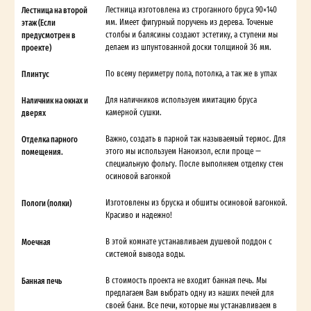
Лестница на второй
Лестница изготовлена из строганного бруса 90×140
этаж (Если
мм. Имеет фигурный поручень из дерева. Точеные
предусмотрен в
столбы и балясины создают эстетику, а ступени мы
проекте)
делаем из шпунтованной доски толщиной 36 мм.
Плинтус
По всему периметру пола, потолка, а так же в углах
Наличник на окнах и
Для наличников используем имитацию бруса
дверях
камерной сушки.
Отделка парного
Важно, создать в парной так называемый термос. Для
помещения.
этого мы используем Наноизол, если проще —
специальную фольгу. После выполняем отделку стен
осиновой вагонкой
Пологи (полки)
Изготовлены из бруска и обшиты осиновой вагонкой.
Красиво и надежно!
Моечная
В этой комнате устанавливаем душевой поддон с
системой вывода воды.
Банная печь
В стоимость проекта не входит банная печь. Мы
предлагаем Вам выбрать одну из наших печей для
своей бани. Все печи, которые мы устанавливаем в