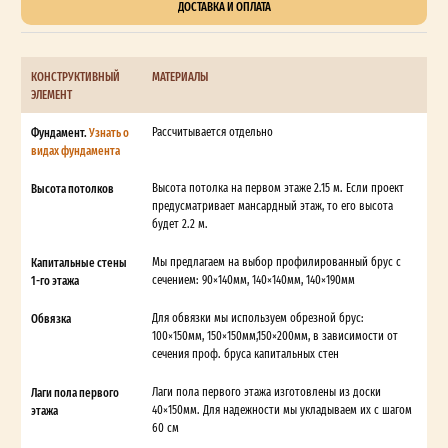
ДОСТАВКА И ОПЛАТА
КОНСТРУКТИВНЫЙ
МАТЕРИАЛЫ
ЭЛЕМЕНТ
Фундамент.
Узнать о
Рассчитывается отдельно
видах фундамента
Высота потолков
Высота потолка на первом этаже 2.15 м. Если проект
предусматривает мансардный этаж, то его высота
будет 2.2 м.
Капитальные стены
Мы предлагаем на выбор профилированный брус с
1-го этажа
сечением: 90×140мм, 140×140мм, 140×190мм
Обвязка
Для обвязки мы используем обрезной брус:
100×150мм, 150×150мм,150×200мм, в зависимости от
сечения проф. бруса капитальных стен
Лаги пола первого
Лаги пола первого этажа изготовлены из доски
этажа
40×150мм. Для надежности мы укладываем их с шагом
60 см