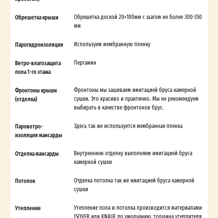
Обрешетка крыши
Обрешетка доской 20×100мм с шагом не более 300-350
мм
Парогидроизоляция
Используем мембранную пленку
Ветро-влагозащита
Пергамин
пола 1-го этажа
Фронтоны крыши
Фронтоны мы зашиваем имитацией бруса камерной
(отделка)
сушки. Это красиво и практично. Мы не рекомендуем
выбирать в качестве фронтонов брус.
Пароветро-
Здесь так же используется мембранная пленка
изоляция мансарды
Отделка мансарды
Внутреннюю отделку выполняем имитацией бруса
камерной сушки
Потолок
Отделка потолка так же имитацией бруса камерной
сушки
Утепление
Утепление пола и потолка производится материалами
ISOVER или KNAUF по умолчанию, толщина утеплителя