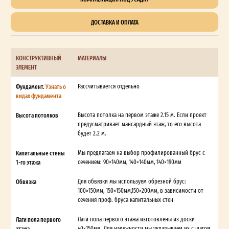
ДОСТАВКА И ОПЛАТА
КОНСТРУКТИВНЫЙ
МАТЕРИАЛЫ
ЭЛЕМЕНТ
Фундамент.
Узнать о
Рассчитывается отдельно
видах фундамента
Высота потолков
Высота потолка на первом этаже 2.15 м. Если проект
предусматривает мансардный этаж, то его высота
будет 2.2 м.
Капитальные стены
Мы предлагаем на выбор профилированный брус с
1-го этажа
сечением: 90×140мм, 140×140мм, 140×190мм
Обвязка
Для обвязки мы используем обрезной брус:
100×150мм, 150×150мм,150×200мм, в зависимости от
сечения проф. бруса капитальных стен
Лаги пола первого
Лаги пола первого этажа изготовлены из доски
этажа
40×150мм. Для надежности мы укладываем их с шагом