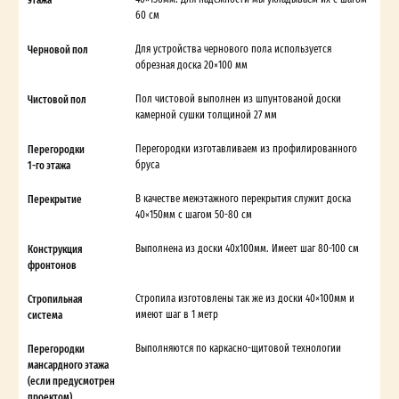
60 см
Черновой пол
Для устройства чернового пола используется
обрезная доска 20×100 мм
Чистовой пол
Пол чистовой выполнен из шпунтованой доски
камерной сушки толщиной 27 мм
Перегородки
Перегородки изготавливаем из профилированного
1-го этажа
бруса
Перекрытие
В качестве межэтажного перекрытия служит доска
40×150мм с шагом 50-80 см
Конструкция
Выполнена из доски 40х100мм. Имеет шаг 80-100 см
фронтонов
Стропильная
Стропила изготовлены так же из доски 40×100мм и
система
имеют шаг в 1 метр
Перегородки
Выполняются по каркасно-щитовой технологии
мансардного этажа
(если предусмотрен
проектом)