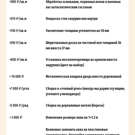
+500
/кв.м
Обработка основания, черновых полов и половых
лаг антисептическим составом
+370
/кв.м
Покраска стен снаружи или внутри
+150
/кв.м
Увеличение толщины утеплителя на 50 мм
+250
/кв.м
Шпунтованная доска на чистовой пол толщиной 36
мм вместо 27 мм
+850
/кв.м
Установка металлочерепицы на кровлю вместо
ондулина (цвет на выбор)
+ 10 000
Металлическая входная дверь вместо деревянной
+7 000
/угол
Сборка в «теплый угол» (иногда мы дарим эту опцию,
уточните у менеджера)
+2 000
/ряд
Сборка на деревянные нагеля (береза)
+ 3 000
Изменение размера окна на 1×1.2 м
Возможно заменить окна на пластиковые
стеклопакеты. Уточняйте у менеджера стоимость.