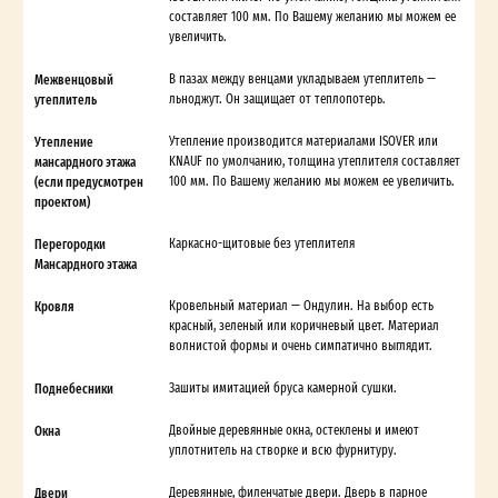
составляет 100 мм. По Вашему желанию мы можем ее
увеличить.
Межвенцовый
В пазах между венцами укладываем утеплитель —
утеплитель
льноджут. Он защищает от теплопотерь.
Утепление
Утепление производится материалами ISOVER или
мансардного этажа
KNAUF по умолчанию, толщина утеплителя составляет
(если предусмотрен
100 мм. По Вашему желанию мы можем ее увеличить.
проектом)
Перегородки
Каркасно-щитовые без утеплителя
Мансардного этажа
Кровля
Кровельный материал — Ондулин. На выбор есть
красный, зеленый или коричневый цвет. Материал
волнистой формы и очень симпатично выглядит.
Поднебесники
Зашиты имитацией бруса камерной сушки.
Окна
Двойные деревянные окна, остеклены и имеют
уплотнитель на створке и всю фурнитуру.
Двери
Деревянные, филенчатые двери. Дверь в парное