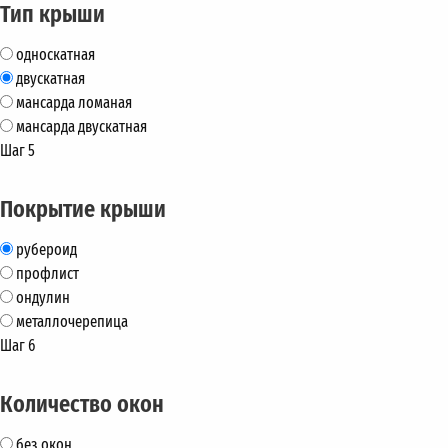
Тип крыши
односкатная
двускатная
мансарда ломаная
мансарда двускатная
Шаг 5
Покрытие крыши
рубероид
профлист
ондулин
металлочерепица
Шаг 6
Количество окон
без окон