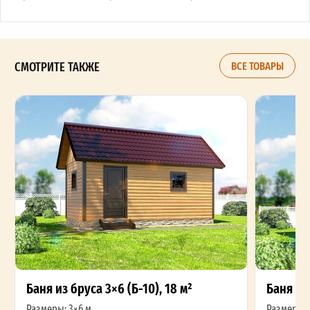
СМОТРИТЕ ТАКЖЕ
ВСЕ ТОВАРЫ
Баня из бруса 3×6 (Б-10), 18 м²
Баня из 
Размеры: 3×6 м
Размеры: 