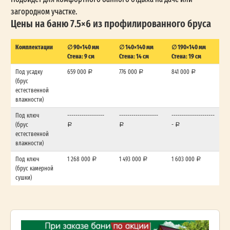
загородном участке.
Цены на баню 7.5×6 из профилированного бруса
Комплектации
∅ 90×140 мм
∅ 140×140 мм
∅ 190×140 мм
Стена: 9 см
Стена: 14 см
Стена: 19 см
Под усадку
659 000
776 000
841 000
(брус
естественной
влажности)
Под ключ
------------------
-------------------
---------------------
(брус
-
естественной
влажности)
Под ключ
1 268 000
1 493 000
1 603 000
(брус камерной
сушки)