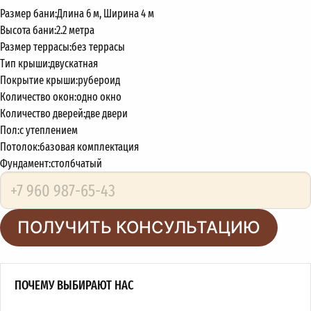
Размер бани:
Длина 6 м, Ширина 4 м
Высота бани:
2.2 метра
Размер террасы:
без террасы
Тип крыши:
двускатная
Покрытие крыши:
рубероид
Количество окон:
одно окно
Количество дверей:
две двери
Пол:
с утеплением
Потолок:
базовая комплектация
Фундамент:
столбчатый
ПОЛУЧИТЬ КОНСУЛЬТАЦИЮ
ПОЧЕМУ ВЫБИРАЮТ НАС