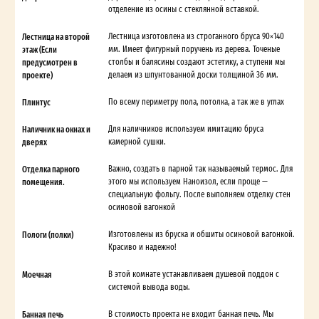
отделение из осины с стеклянной вставкой.
Лестница на второй
Лестница изготовлена из строганного бруса 90×140
этаж (Если
мм. Имеет фигурный поручень из дерева. Точеные
предусмотрен в
столбы и балясины создают эстетику, а ступени мы
проекте)
делаем из шпунтованной доски толщиной 36 мм.
Плинтус
По всему периметру пола, потолка, а так же в углах
Наличник на окнах и
Для наличников используем имитацию бруса
дверях
камерной сушки.
Отделка парного
Важно, создать в парной так называемый термос. Для
помещения.
этого мы используем Наноизол, если проще —
специальную фольгу. После выполняем отделку стен
осиновой вагонкой
Пологи (полки)
Изготовлены из бруска и обшиты осиновой вагонкой.
Красиво и надежно!
Моечная
В этой комнате устанавливаем душевой поддон с
системой вывода воды.
Банная печь
В стоимость проекта не входит банная печь. Мы