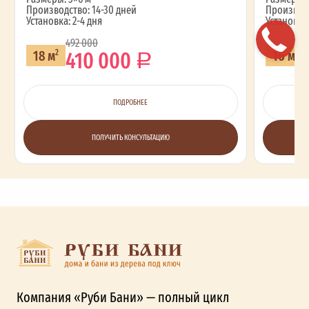
Производство: 14-30 дней
Производс
Установка: 2-4 дня
Установка:
492 000
410 000
18 м
16 м
2
2
ПОДРОБНЕЕ
ПОЛУЧИТЬ КОНСУЛЬТАЦИЮ
Компания «Руби Бани» — полный цикл