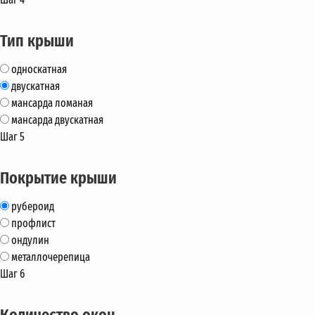
Тип крыши
односкатная
двускатная
мансарда ломаная
мансарда двускатная
Шаг 5
Покрытие крыши
рубероид
профлист
ондулин
металлочерепица
Шаг 6
Количество окон