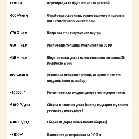
+ 1500
Перегородка из бруса взамен каркасной
+500
/кв.м
Обработка основания, черновых полов и половых
лаг антисептическим составом
+370
/кв.м
Покраска стен снаружи или внутри
+150
/кв.м
Увеличение толщины утеплителя на 50 мм
+250
/кв.м
Шпунтованная доска на чистовой пол толщиной 36
мм вместо 27 мм
+850
/кв.м
Установка металлочерепицы на кровлю вместо
ондулина (цвет на выбор)
+ 10 000
Металлическая входная дверь вместо деревянной
+7 000
/угол
Сборка в «теплый угол» (иногда мы дарим эту опцию,
уточните у менеджера)
+2 000
/ряд
Сборка на деревянные нагеля (береза)
+ 3 000
Изменение размера окна на 1×1.2 м