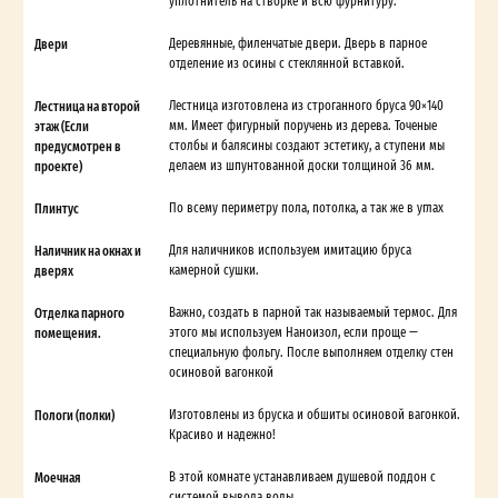
уплотнитель на створке и всю фурнитуру.
Двери
Деревянные, филенчатые двери. Дверь в парное
отделение из осины с стеклянной вставкой.
Лестница на второй
Лестница изготовлена из строганного бруса 90×140
этаж (Если
мм. Имеет фигурный поручень из дерева. Точеные
предусмотрен в
столбы и балясины создают эстетику, а ступени мы
проекте)
делаем из шпунтованной доски толщиной 36 мм.
Плинтус
По всему периметру пола, потолка, а так же в углах
Наличник на окнах и
Для наличников используем имитацию бруса
дверях
камерной сушки.
Отделка парного
Важно, создать в парной так называемый термос. Для
помещения.
этого мы используем Наноизол, если проще —
специальную фольгу. После выполняем отделку стен
осиновой вагонкой
Пологи (полки)
Изготовлены из бруска и обшиты осиновой вагонкой.
Красиво и надежно!
Моечная
В этой комнате устанавливаем душевой поддон с
системой вывода воды.