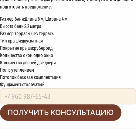
подготовить предложение.
Размер бани:
Длина 6 м, Ширина 4 м
Высота бани:
2.2 метра
Размер террасы:
без террасы
Тип крыши:
двускатная
Покрытие крыши:
рубероид
Количество окон:
одно окно
Количество дверей:
две двери
Пол:
с утеплением
Потолок:
базовая комплектация
Фундамент:
столбчатый
ПОЛУЧИТЬ КОНСУЛЬТАЦИЮ