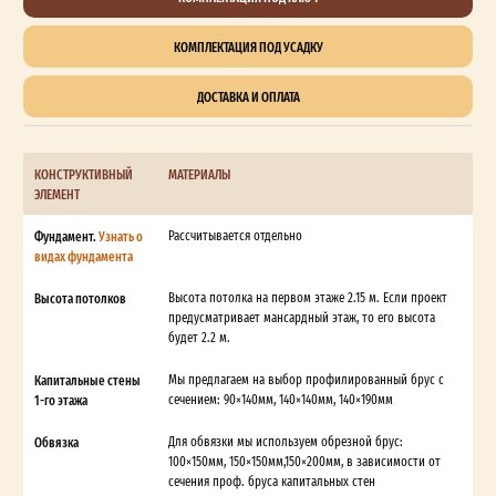
КОМПЛЕКТАЦИЯ ПОД УСАДКУ
ДОСТАВКА И ОПЛАТА
КОНСТРУКТИВНЫЙ
МАТЕРИАЛЫ
ЭЛЕМЕНТ
Фундамент.
Узнать о
Рассчитывается отдельно
видах фундамента
Высота потолков
Высота потолка на первом этаже 2.15 м. Если проект
предусматривает мансардный этаж, то его высота
будет 2.2 м.
Капитальные стены
Мы предлагаем на выбор профилированный брус с
1-го этажа
сечением: 90×140мм, 140×140мм, 140×190мм
Обвязка
Для обвязки мы используем обрезной брус:
100×150мм, 150×150мм,150×200мм, в зависимости от
сечения проф. бруса капитальных стен