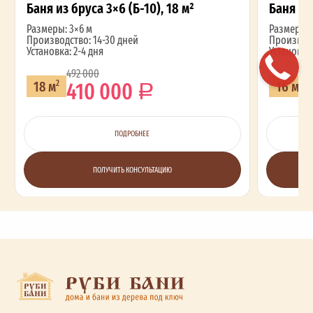
Баня из бруса 3×6 (Б-10), 18 м²
Баня из 
Размеры: 3×6 м
Размеры: 
Производство: 14-30 дней
Производс
Установка: 2-4 дня
Установка:
492 000
410 000
18 м
16 м
2
2
ПОДРОБНЕЕ
ПОЛУЧИТЬ КОНСУЛЬТАЦИЮ