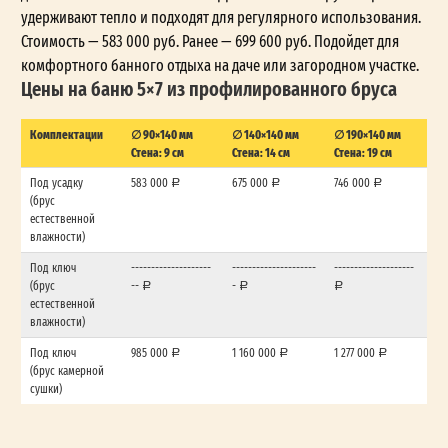
удерживают тепло и подходят для регулярного использования.
Стоимость — 583 000 руб. Ранее — 699 600 руб. Подойдет для
комфортного банного отдыха на даче или загородном участке.
Цены на баню 5×7 из профилированного бруса
Комплектации
∅ 90×140 мм
∅ 140×140 мм
∅ 190×140 мм
Стена: 9 см
Стена: 14 см
Стена: 19 см
Под усадку
583 000
675 000
746 000
(брус
естественной
влажности)
Под ключ
--------------------
---------------------
--------------------
(брус
--
-
естественной
влажности)
Под ключ
985 000
1 160 000
1 277 000
(брус камерной
сушки)