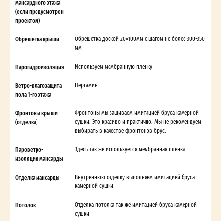
мансардного этажа
(если предусмотрен
проектом)
Обрешетка крыши
Обрешетка доской 20×100мм с шагом не более 300-350
мм
Парогидроизоляция
Используем мембранную пленку
Ветро-влагозащита
Пергамин
пола 1-го этажа
Фронтоны крыши
Фронтоны мы зашиваем имитацией бруса камерной
(отделка)
сушки. Это красиво и практично. Мы не рекомендуем
выбирать в качестве фронтонов брус.
Пароветро-
Здесь так же используется мембранная пленка
изоляция мансарды
Отделка мансарды
Внутреннюю отделку выполняем имитацией бруса
камерной сушки
Потолок
Отделка потолка так же имитацией бруса камерной
сушки