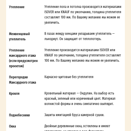
Утепление
Утепление пола и потолка производится материалами
ISOVER или KNAUF по умолчанию, толщина утеплителя
составляет 100 мм. По Вашему желанию мы можем ее
увеличить.
Межвенцовый
В пазах между венцами укладываем утеплитель —
утеплитель
льноджут. Он защищает от теплопотерь.
Утепление
Утепление производится материалами ISOVER или
мансардного этажа
KNAUF по умолчанию, толщина утеплителя составляет
(если предусмотрен
100 мм. По Вашему желанию мы можем ее увеличить.
проектом)
Перегородки
Каркасно-щитовые без утеплителя
Мансардного этажа
Кровля
Кровельный материал — Ондулин. На выбор есть
красный, зеленый или коричневый цвет. Материал
волнистой формы и очень симпатично выглядит.
Поднебесники
Зашиты имитацией бруса камерной сушки.
Окна
Двойные деревянные окна, остеклены и имеют