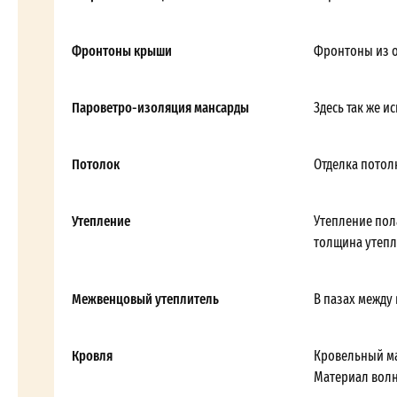
Фронтоны крыши
Фронтоны из 
Пароветро-изоляция мансарды
Здесь так же и
Потолок
Отделка потол
Утепление
Утепление пол
толщина утепл
Межвенцовый утеплитель
В пазах между
Кровля
Кровельный ма
Материал волн