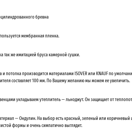
оцилиндрованного бревна
спользуется мембранная пленка.
ка так же имитацией бруса камерной сушки.
а и потолка производится материалами ISOVER или KNAUF по умолчан
ителя составляет 100 мм. По Вашему желанию мы можем ее увеличить.
 венцами укладываем утеплитель — льноджут. Он защищает от теплопот
териал — Ондулин. На выбор есть красный, зеленый или коричневый ц
истой формы и очень симпатично выглядит.