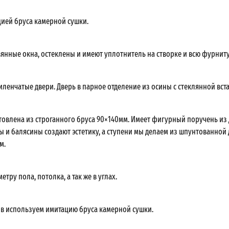
ией бруса камерной сушки.
янные окна, остеклены и имеют уплотнитель на створке и всю фурниту
ленчатые двери. Дверь в парное отделение из осины с стеклянной вст
товлена из строганного бруса 90×140мм. Имеет фигурный поручень из 
ы и балясины создают эстетику, а ступени мы делаем из шпунтованной
м.
етру пола, потолка, а так же в углах.
в используем имитацию бруса камерной сушки.