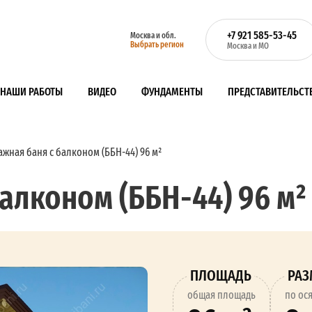
+7 921 585-53-45
Москва и обл.
Выбрать регион
Москва и МО
НАШИ РАБОТЫ
ВИДЕО
ФУНДАМЕНТЫ
ПРЕДСТАВИТЕЛЬСТ
ажная баня с балконом (ББН-44) 96 м²
алконом (ББН-44) 96 м²
ПЛОЩАДЬ
РА
oбщая площадь
по ос