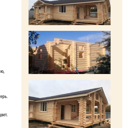
ию,
ерь.
вет.