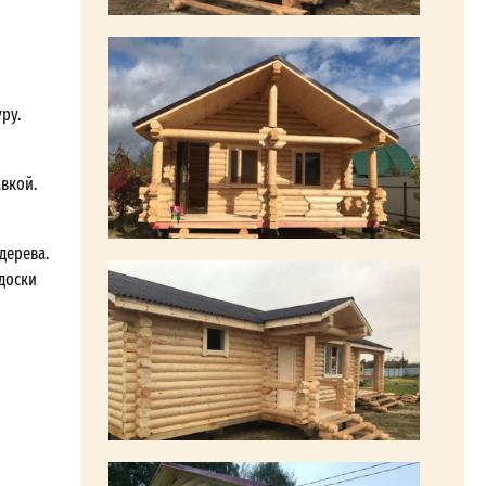
ру.
авкой.
дерева.
 доски