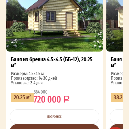
Баня из бревна 4.5×4.5 (ББ-12), 20.25
Баня из 
м²
м²
Размеры: 4.5×4.5 м
Размеры: 4
Производство: 14-30 дней
Производс
Установка: 2-4 дня
Установка:
864 000
720 000
20.25 м
38.25 
2
ПОДРОБНЕЕ