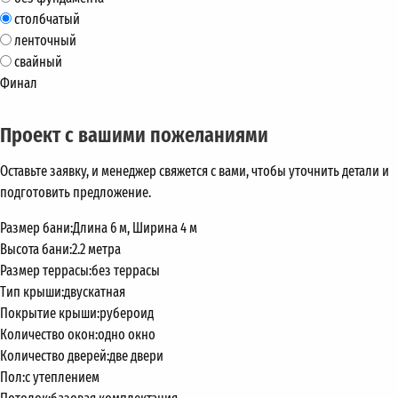
столбчатый
ленточный
свайный
Финал
Проект с вашими пожеланиями
Оставьте заявку, и менеджер свяжется с вами, чтобы уточнить детали и
подготовить предложение.
Размер бани:
Длина 6 м, Ширина 4 м
Высота бани:
2.2 метра
Размер террасы:
без террасы
Тип крыши:
двускатная
Покрытие крыши:
рубероид
Количество окон:
одно окно
Количество дверей:
две двери
Пол:
с утеплением