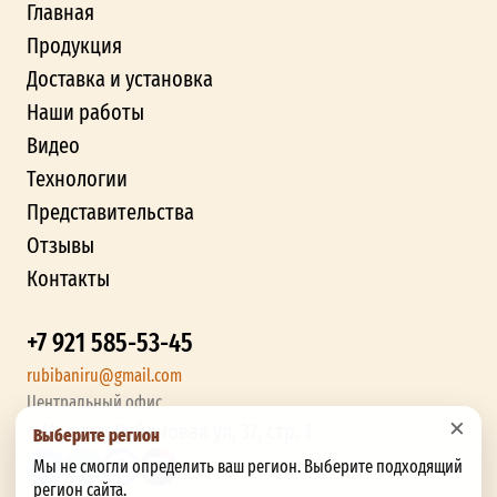
Главная
Продукция
Доставка и установка
Наши работы
Видео
Технологии
Представительства
Отзывы
Контакты
+7 921 585-53-45
rubibaniru@gmail.com
Центральный офис
×
г. Москва, Рябиновая ул, 37, стр. 1
Выберите регион
Мы не смогли определить ваш регион. Выберите подходящий
регион сайта.