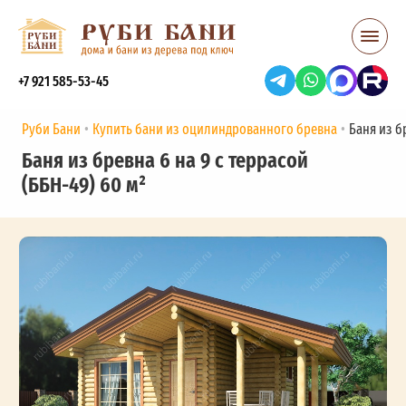
+7 921 585-53-45
Руби Бани
Купить бани из оцилиндрованного бревна
Баня из бр
Баня из бревна 6 на 9 с террасой
(ББН-49) 60 м²