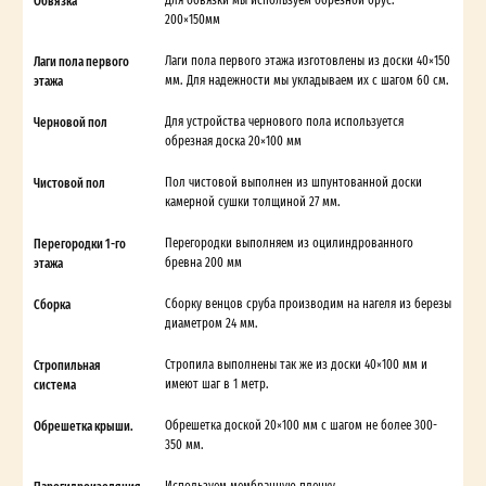
Обвязка
200×150мм
Лаги пола первого
Лаги пола первого этажа изготовлены из доски 40×150
этажа
мм. Для надежности мы укладываем их с шагом 60 см.
Черновой пол
Для устройства чернового пола используется
обрезная доска 20×100 мм
Чистовой пол
Пол чистовой выполнен из шпунтованной доски
камерной сушки толщиной 27 мм.
Перегородки 1-го
Перегородки выполняем из оцилиндрованного
этажа
бревна 200 мм
Сборка
Сборку венцов сруба производим на нагеля из березы
диаметром 24 мм.
Стропильная
Стропила выполнены так же из доски 40×100 мм и
система
имеют шаг в 1 метр.
Обрешетка крыши.
Обрешетка доской 20×100 мм с шагом не более 300-
350 мм.
Используем мембранную пленку