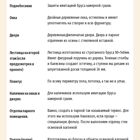
Поднебесники
Зашиты имитацией бруса камерной сушки.
Окна
Двойные деревянные окна, остеклены и имеют
уплотнитель на створке и всю фурнитуру.
Двери
Деревянные,филенчатые двери. Дверь в парное
отделение из осины с стеклянной вставкой.
Лестница на второй
Лестница изготовлена из строганного бруса 90×140мм.
этаж (если
Имеет фигурный поручень из дерева. Точеные столбы
предусмотрен в
и балясины создают эстетику, а ступени мы делаем из
проекте)
шпунтованной доски толщиной 36 мм.
Плинтус
По всему периметру пола, потолка, а так же в углах.
Наличник на окнах и
Для наличников используем имитацию бруса
дверях
камерной сушки.
Отделка парного
Важно, создать в парной так называемый термос. Для
помещения.
этого мы используем Наноизол, если проще —
специальную фольгу. После выполняем отделку стен
осиновой вагонкой
Пологи (полки)
Изготовлены из бруска и обшиты осиновой вагонкой.