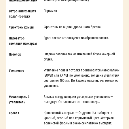
Парогидроизоляция
Ветро-влагозащита
Пергамин
пола 1-го этажа
Фронтоны крыши
Фронтоны из оцилиндрованного бревна
Пароветро-
Здесь так же используется мембранная пленка.
изоляция мансарды
Потолок
Отделка потолка так же имитацией бруса камерной
сушки.
Утепление
Утепление пола и потолка производится материалами
ISOVER или KNAUF по умолчанию, толщина утеплителя
составляет 100 мм. По Вашему желанию мы можем ее
увеличить.
Межвенцовый
В пазах между венцами укладываем утеплитель —
утеплитель
льноджут. Он защищает от теплопотерь.
Кровля
Кровельный материал — Ондулин. На выбор есть
красный, зеленый или коричневый цвет. Материал
волнистой формы и очень симпатично выглядит.