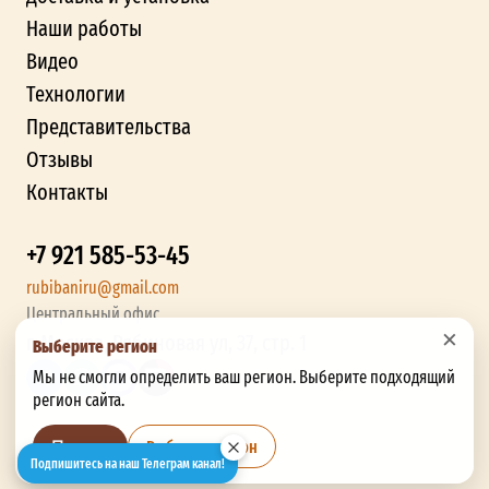
Наши работы
Видео
Технологии
Представительства
Отзывы
Контакты
+7 921 585-53-45
rubibaniru@gmail.com
Центральный офис
×
г. Москва, Рябиновая ул, 37, стр. 1
Выберите регион
Мы не смогли определить ваш регион. Выберите подходящий
регион сайта.
Выбрать регион
Позже
Подпишитесь на наш Телеграм канал!