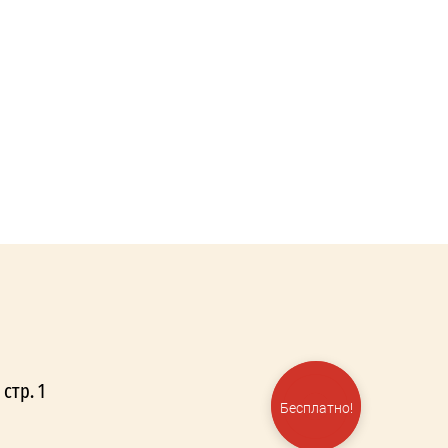
 стр. 1
Закажите
Бесплатно!
звонок!